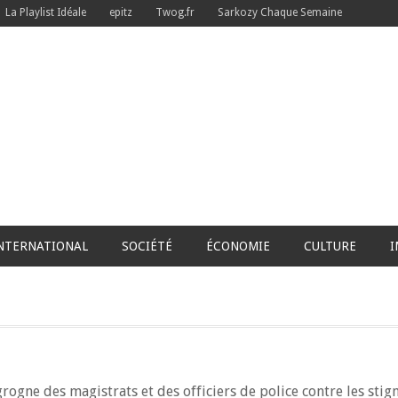
La Playlist Idéale
epitz
Twog.fr
Sarkozy Chaque Semaine
NTERNATIONAL
SOCIÉTÉ
ÉCONOMIE
CULTURE
I
rogne des magistrats et des officiers de police contre les stig