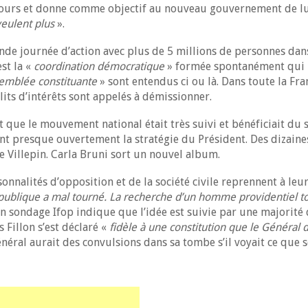
ujours et donne comme objectif au nouveau gouvernement de lut
veulent plus
».
nde journée d’action avec plus de 5 millions de personnes dans 
est la «
coordination démocratique
» formée spontanément qui m
emblée constituante
» sont entendus ci ou là. Dans toute la Fr
its d’intérêts sont appelés à démissionner.
t que le mouvement national était très suivi et bénéficiait du 
 presque ouvertement la stratégie du Président. Des dizaine
 Villepin. Carla Bruni sort un nouvel album.
sonnalités d’opposition et de la société civile reprennent à le
blique a mal tourné. La recherche d’un homme providentiel tous
Un sondage Ifop indique que l’idée est suivie par une majorité d
Fillon s’est déclaré «
fidèle à une constitution que le Général 
éral aurait des convulsions dans sa tombe s’il voyait ce que se