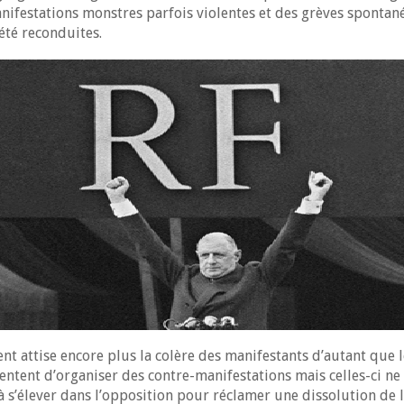
nifestations monstres parfois violentes et des grèves sponta
été reconduites.
ent attise encore plus la colère des manifestants d’autant qu
ntent d’organiser des contre-manifestations mais celles-ci ne 
s’élever dans l’opposition pour réclamer une dissolution de l