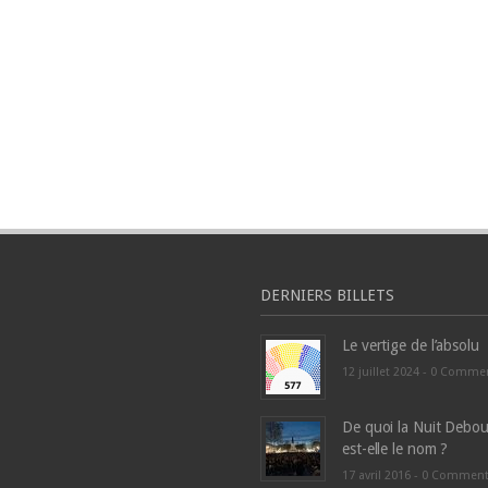
DERNIERS BILLETS
Le vertige de l’absolu
12 juillet 2024 -
0 Comme
De quoi la Nuit Debou
est-elle le nom ?
17 avril 2016 -
0 Commen