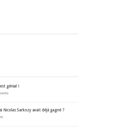
’est génial !
ments
 si Nicolas Sarkozy avait déjà gagné ?
nt