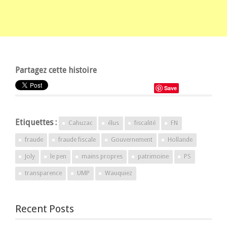
Partagez cette histoire
Save
Etiquettes :
Cahuzac
élus
fiscalité
FN
fraude
fraude fiscale
Gouvernement
Hollande
Joly
le pen
mains propres
patrimoine
PS
transparence
UMP
Wauquiez
Recent Posts