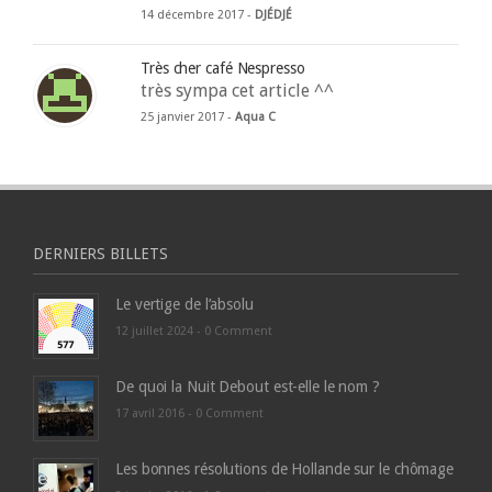
14 décembre 2017 -
DJÉDJÉ
Très cher café Nespresso
très sympa cet article ^^
25 janvier 2017 -
Aqua C
DERNIERS BILLETS
Le vertige de l’absolu
12 juillet 2024 -
0 Comment
De quoi la Nuit Debout est-elle le nom ?
17 avril 2016 -
0 Comment
Les bonnes résolutions de Hollande sur le chômage