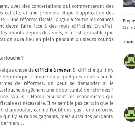
ment, avec des concertations qui commenceront dès
s cet été, et une première étape d’application dès
 vite – une réforme fiscale longue a toutes les chances
Propos
 devra faire face à des mois difficiles. En effet,
23 mai 
r les impôts depuis des mois, et il est probable que
rtation aura lieu en plein pendant plusieurs rounds
DERNI
cartouche ?
quelque chose de
difficile à mener
. Si difficile qu’il n’y
e République. Comme on a quelques doutes sur le
 termes de réformes, on peut se demander si le
cartouche en gâchant une opportunité de réformes ?
’une souris ? Nombreux sont les économistes qui
iscale est nécessaire. Il ne semble pas certain que le
t chambouler, car ne l’oublions pas : une réforme
e qu’il y aura des gagnants, mais aussi des perdants.
 derniers…