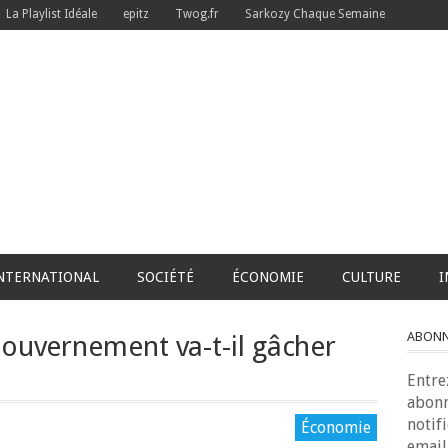
La Playlist Idéale
epitz
Twog.fr
Sarkozy Chaque Semaine
NTERNATIONAL
SOCIÉTÉ
ÉCONOMIE
CULTURE
I
ABONNE
Gouvernement va-t-il gâcher
Entre
abonn
notif
Économie
email