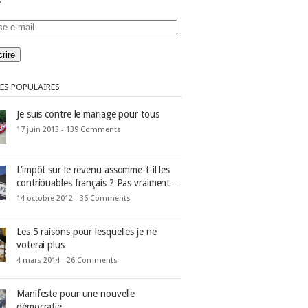
se
ES POPULAIRES
Je suis contre le mariage pour tous
17 juin 2013 -
139 Comments
L’impôt sur le revenu assomme-t-il les
contribuables français ? Pas vraiment…
14 octobre 2012 -
36 Comments
Les 5 raisons pour lesquelles je ne
voterai plus
4 mars 2014 -
26 Comments
Manifeste pour une nouvelle
démocratie