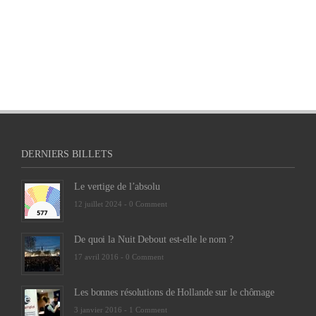
DERNIERS BILLETS
Le vertige de l’absolu
12 juillet 2024 -
0 Comment
De quoi la Nuit Debout est-elle le nom ?
17 avril 2016 -
0 Comment
Les bonnes résolutions de Hollande sur le chômage
3 janvier 2016 -
1 Comment