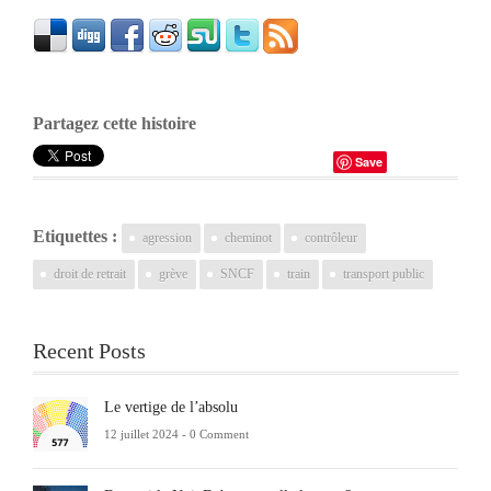
Partagez cette histoire
Save
Etiquettes :
agression
cheminot
contrôleur
droit de retrait
grève
SNCF
train
transport public
Recent Posts
Le vertige de l’absolu
12 juillet 2024 -
0 Comment