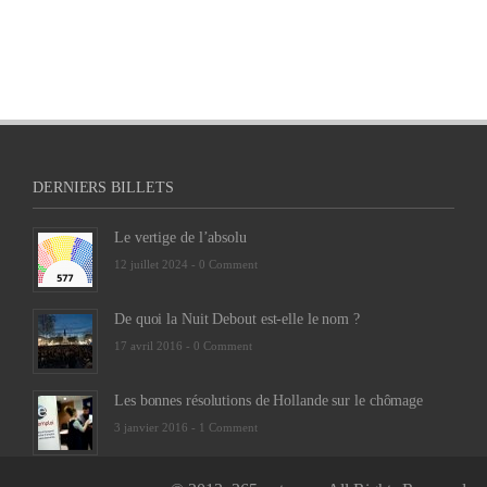
DERNIERS BILLETS
Le vertige de l’absolu
12 juillet 2024 -
0 Comment
De quoi la Nuit Debout est-elle le nom ?
17 avril 2016 -
0 Comment
Les bonnes résolutions de Hollande sur le chômage
3 janvier 2016 -
1 Comment