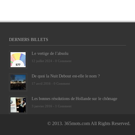
DERNIERS BILLETS
Le vertige de l’absolu
12 juillet 2024 -
0 Comment
De quoi la Nuit Debout est-elle le nom ?
17 avril 2016 -
0 Comment
Les bonnes résolutions de Hollande sur le chômage
3 janvier 2016 -
1 Comment
© 2013. 365mots.com All Rights Reserved.