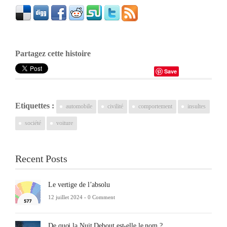
Partagez cette histoire
Save
Etiquettes :
automobile
civilité
comportement
insultes
société
voiture
Recent Posts
Le vertige de l’absolu
12 juillet 2024 -
0 Comment
De quoi la Nuit Debout est-elle le nom ?