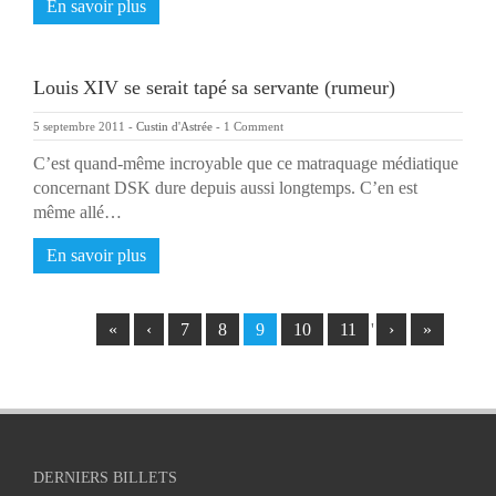
En savoir plus
Louis XIV se serait tapé sa servante (rumeur)
5 septembre 2011
-
Custin d'Astrée
-
1 Comment
C’est quand-même incroyable que ce matraquage médiatique
concernant DSK dure depuis aussi longtemps. C’en est
même allé…
En savoir plus
«
‹
7
8
9
10
11
'
›
»
DERNIERS BILLETS