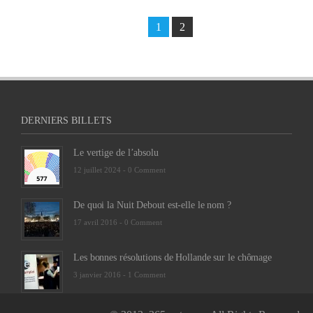
1
2
DERNIERS BILLETS
Le vertige de l’absolu
12 juillet 2024 -
0 Comment
De quoi la Nuit Debout est-elle le nom ?
17 avril 2016 -
0 Comment
Les bonnes résolutions de Hollande sur le chômage
3 janvier 2016 -
1 Comment