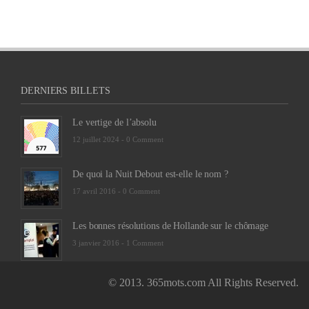
DERNIERS BILLETS
Le vertige de l’absolu
12 juillet 2024 -
0 Comment
De quoi la Nuit Debout est-elle le nom ?
17 avril 2016 -
0 Comment
Les bonnes résolutions de Hollande sur le chômage
3 janvier 2016 -
1 Comment
© 2013. 365mots.com All Rights Reserved.