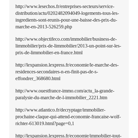
http://www.lesechos.fr/entreprises-secteurs/service-
distribution/actu/0202482094049-logements-tous-les-
ingredients-sont-reunis-pour-une-baisse-des-prix-du-
marche-en-2013-526259.php
http://www.objectifeco.com/immobilier/business-de-
limmobilier/prix-de-limmobilier/2013-un-point-sur-les-
prix-de-limmobilier-en-france.html
http://lexpansion.lexpress.fr/economie/le-marche-des-
residences-secondaires-n-en-finit-pas-de-s-
effondrer_368680.html
http://www.ouestfrance-immo.com/actu_la-grande-
paralysie-du-marche-de-l-immobilier_2221.htm
http://www.atlantico.fr/decryptage/immobilier-
prochaine-claque-qui-attend-economie-francaise-wolf-
richter-613019.html?page=0,1
http://lexpansion.lexpress.fr/economie/immobilier-tout-