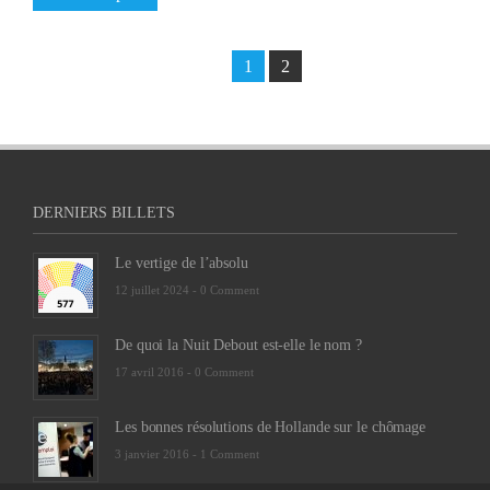
1
2
DERNIERS BILLETS
Le vertige de l’absolu
12 juillet 2024 -
0 Comment
De quoi la Nuit Debout est-elle le nom ?
17 avril 2016 -
0 Comment
Les bonnes résolutions de Hollande sur le chômage
3 janvier 2016 -
1 Comment