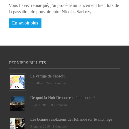
Vous l’avez remarqué, j’ai procédé au lancement hier, lors de
la passation de pouvoir entre Nicolas Sarkozy…
En savoir plus
DERNIERS BILLETS
Le vertige de l’absolu
12 juillet 2024 -
0 Comment
De quoi la Nuit Debout est-elle le nom ?
17 avril 2016 -
0 Comment
Les bonnes résolutions de Hollande sur le chômage
3 janvier 2016 -
1 Comment