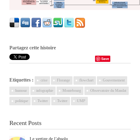
Partagez cette histoire
Save
Etiquettes :
crise
Florange
flowchart
Gouvernement
humour
infographie
Montebourg
Observatoire du Mandat
politique
Twitter
Twitter
UMP
Recent Posts
Le vertige de l’absolu