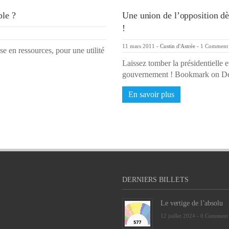
ble ?
Une union de l’opposition dès
!
11 mars 2011
-
Custin d'Astrée
-
1 Comment
se en ressources, pour une utilité
Laissez tomber la présidentielle
gouvernement ! Bookmark on Del
En savoir plus
DERNIERS BILLETS
Le vertige de l’absolu
12 juillet 2024 -
0 Comment