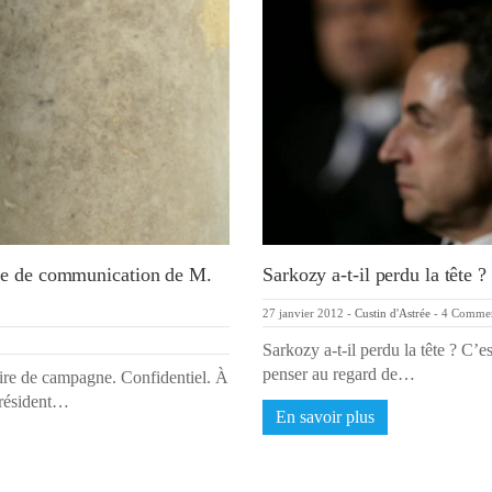
nce de communication de M.
Sarkozy a-t-il perdu la tête ?
27 janvier 2012
-
Custin d'Astrée
-
4 Comme
Sarkozy a-t-il perdu la tête ? C’e
penser au regard de…
ire de campagne. Confidentiel. À
Président…
En savoir plus