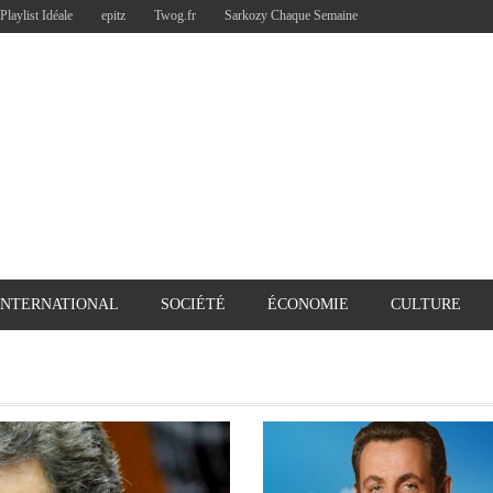
Playlist Idéale
epitz
Twog.fr
Sarkozy Chaque Semaine
INTERNATIONAL
SOCIÉTÉ
ÉCONOMIE
CULTURE