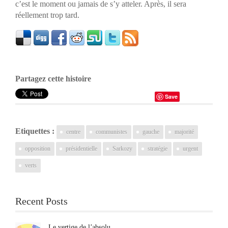
c’est le moment ou jamais de s’y atteler. Après, il sera
réellement trop tard.
Partagez cette histoire
Save
Etiquettes :
centre
communistes
gauche
majorité
opposition
présidentielle
Sarkozy
stratégie
urgent
verts
Recent Posts
Le vertige de l’absolu