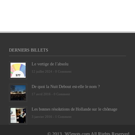
DERNIERS BILLETS
Le vertige de l’absolu
12 juillet 2024 -
0 Comment
De quoi la Nuit Debout est-elle le nom ?
17 avril 2016 -
0 Comment
Les bonnes résolutions de Hollande sur le chômage
3 janvier 2016 -
1 Comment
© 2013. 365mots.com All Rights Reserved.