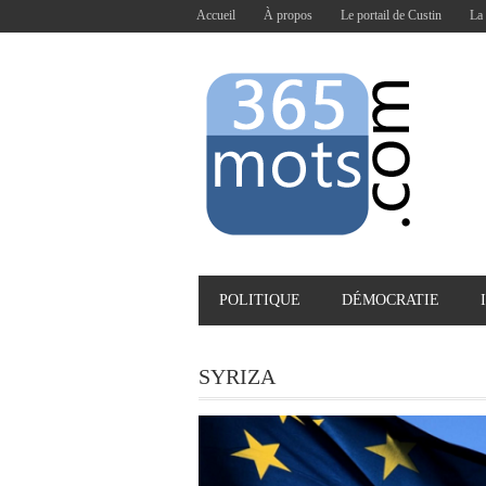
Accueil
À propos
Le portail de Custin
La 
POLITIQUE
DÉMOCRATIE
SYRIZA