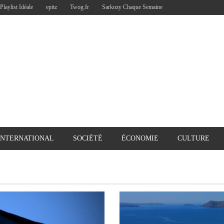
Playlist Idéale
epitz
Twog.fr
Sarkozy Chaque Semaine
INTERNATIONAL
SOCIÉTÉ
ÉCONOMIE
CULTURE