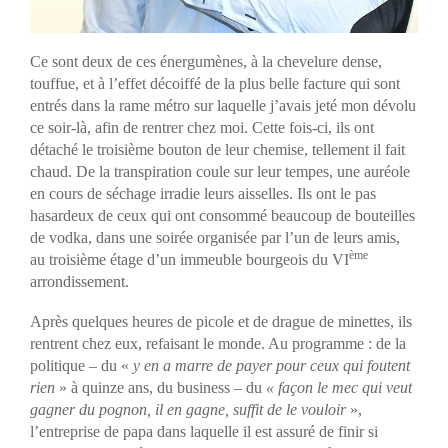
Ce sont deux de ces énergumènes, à la chevelure dense,
touffue, et à l’effet décoiffé de la plus belle facture qui sont
entrés dans la rame métro sur laquelle j’avais jeté mon dévolu
ce soir-là, afin de rentrer chez moi. Cette fois-ci, ils ont
détaché le troisième bouton de leur chemise, tellement il fait
chaud. De la transpiration coule sur leur tempes, une auréole
en cours de séchage irradie leurs aisselles. Ils ont le pas
hasardeux de ceux qui ont consommé beaucoup de bouteilles
de vodka, dans une soirée organisée par l’un de leurs amis,
ème
au troisième étage d’un immeuble bourgeois du VI
arrondissement.
Après quelques heures de picole et de drague de minettes, ils
rentrent chez eux, refaisant le monde. Au programme : de la
politique – du «
y en a marre de payer pour ceux qui foutent
rien
» à quinze ans, du business – du
« façon le mec qui veut
gagner du pognon, il en gagne, suffit de le vouloir
»,
l’entreprise de papa dans laquelle il est assuré de finir si