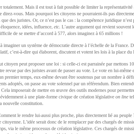
er totalement. Mais il est tout à fait possible de limiter la représentativ
e direz-vous. Mais pourquoi les citoyens ne pourraient-ils pas directem
ue des juristes. Or, ce n’est pas le cas : la compétence juridique n’est 
: éloquence, idées, influence,
etc.
L’autre argument qui revient souvent lor
difficile de se mettre d’accord à 577, alors imaginez à 65 millions !
 imaginer un système de démocratie directe à l’échelle de la France. Da
tif, c’est-à-dire qui élaborent, discutent et votent les lois à la place du
 citoyen peut proposer une loi : si celle-ci est parrainée par mettons 10
re revue par des juristes avant de passer au vote. Le vote en lui-même e
 premier temps, eux-même devant être soutenus par un nombre à défini
nts adoptés, on passe au vote solennel par un référendum. Bien entendu,
t. Cela imposerait de mettre en œuvre des outils modernes pour permett
e évidemment à une plate-forme civique de création législative
on line
te
sa nouvelle constitution.
Comment le rendre lui-aussi plus proche, plus directement lié au peupl
se citoyenne. L’idée serait donc de le remplacer par des chargés de miss
emps, via le même processus de création législative. Ces chargés de miss