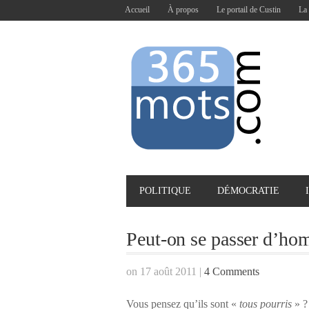
Accueil
À propos
Le portail de Custin
La 
POLITIQUE
DÉMOCRATIE
Peut-on se passer d’ho
on 17 août 2011
|
4 Comments
Vous pensez qu’ils sont «
tous pourris
» ?