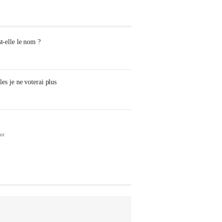
t-elle le nom ?
les je ne voterai plus
nt