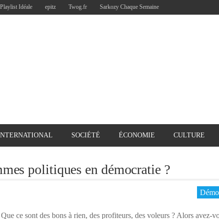
Playlist Idéale
epitz
Twog.fr
Sarkozy Chaque Semaine
INTERNATIONAL
SOCIÉTÉ
ÉCONOMIE
CULTURE
mmes politiques en démocratie ?
Démoc
 Que ce sont des bons à rien, des profiteurs, des voleurs ? Alors ave