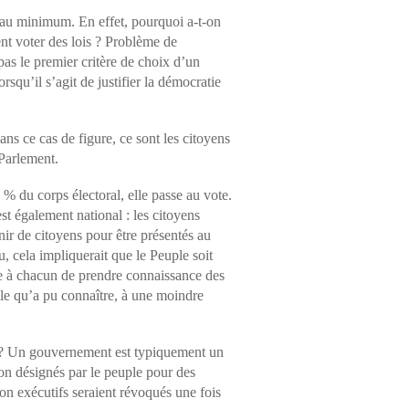
ité au minimum. En effet, pourquoi a-t-on
ent voter des lois ? Problème de
pas le premier critère de choix d’un
squ’il s’agit de justifier la démocratie
ns ce cas de figure, ce sont les citoyens
 Parlement.
 % du corps électoral, elle passe au vote.
st également national : les citoyens
r de citoyens pour être présentés au
 cela impliquerait que le Peuple soit
re à chacun de prendre connaissance des
lle qu’a pu connaître, à une moindre
e ? Un gouvernement est typiquement un
ion désignés par le peuple pour des
ion exécutifs seraient révoqués une fois