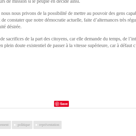
rs de mission si le peuple en décide ainsi.
 nous nous privons de la possibilité de mettre au pouvoir des gens capa
t de constater que notre démocratie actuelle, faite d’alternances très ré
ité désirée.
sacrifices de la part des citoyens, car elle demande du temps, de l’inté
 plein doute existentiel de passer à la vitesse supérieure, car à défaut c
Save
lement
politique
représentation