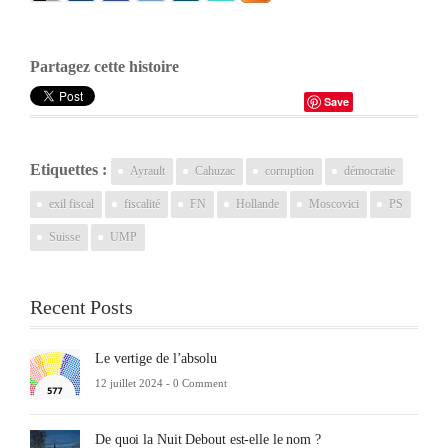
Partagez cette histoire
Save
Etiquettes :
Ayrault
Cahuzac
corruption
démocratie
exil fiscal
fiscalité
FN
Hollande
Moscovici
PS
Suisse
UMP
Recent Posts
Le vertige de l’absolu
12 juillet 2024 -
0 Comment
De quoi la Nuit Debout est-elle le nom ?