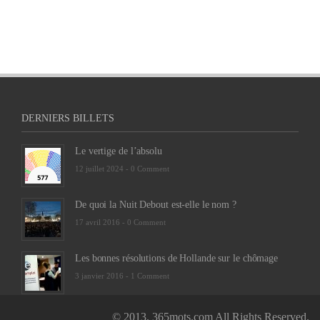
DERNIERS BILLETS
Le vertige de l’absolu
12 juillet 2024 -
0 Comment
De quoi la Nuit Debout est-elle le nom ?
17 avril 2016 -
0 Comment
Les bonnes résolutions de Hollande sur le chômage
3 janvier 2016 -
1 Comment
© 2013. 365mots.com All Rights Reserved.