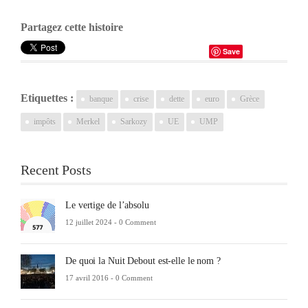
Partagez cette histoire
Save
Etiquettes :
banque
crise
dette
euro
Grèce
impôts
Merkel
Sarkozy
UE
UMP
Recent Posts
Le vertige de l’absolu
12 juillet 2024 -
0 Comment
De quoi la Nuit Debout est-elle le nom ?
17 avril 2016 -
0 Comment