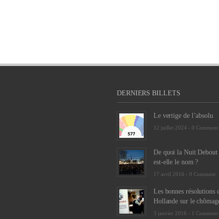
DERNIERS BILLETS
Le vertige de l’absolu
12 juillet 2024 -
0 Comment
De quoi la Nuit Debout
est-elle le nom ?
17 avril 2016 -
0 Comment
Les bonnes résolutions 
Hollande sur le chômag
3 janvier 2016 -
1 Comment