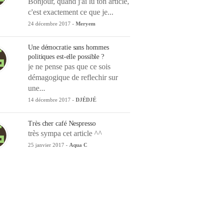
Bonjour, quand j'ai lu ton article,
c'est exactement ce que je...
24 décembre 2017 -
Meryem
Une démocratie sans hommes
politiques est-elle possible ?
je ne pense pas que ce sois
démagogique de reflechir sur
une...
14 décembre 2017 -
DJÉDJÉ
Très cher café Nespresso
très sympa cet article ^^
25 janvier 2017 -
Aqua C