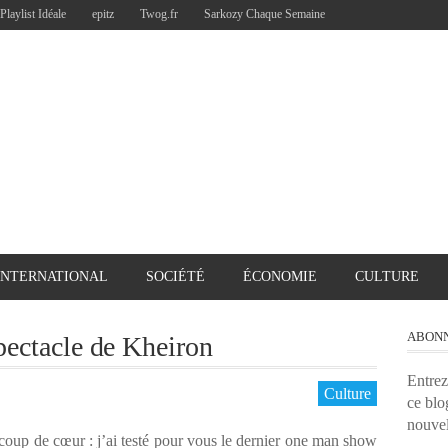
Playlist Idéale
epitz
Twog.fr
Sarkozy Chaque Semaine
INTERNATIONAL
SOCIÉTÉ
ÉCONOMIE
CULTURE
ABONN
spectacle de Kheiron
Entrez
Culture
ce blo
nouvel
coup de cœur : j’ai testé pour vous le dernier one man show