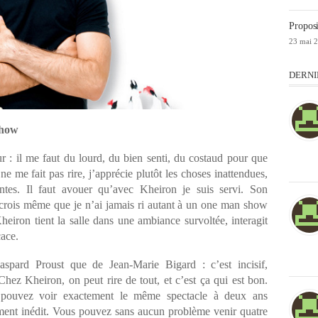
Proposi
23 mai 
DERNI
show
ur : il me faut du lourd, du bien senti, du costaud pour que
 me fait pas rire, j’apprécie plutôt les choses inattendues,
antes. Il faut avouer qu’avec Kheiron je suis servi. Son
e crois même que je n’ai jamais ri autant à un one man show
eiron tient la salle dans une ambiance survoltée, interagit
cace.
aspard Proust que de Jean-Marie Bigard : c’est incisif,
Chez Kheiron, on peut rire de tout, et c’est ça qui est bon.
 pouvez voir exactement le même spectacle à deux ans
moment inédit. Vous pouvez sans aucun problème venir quatre