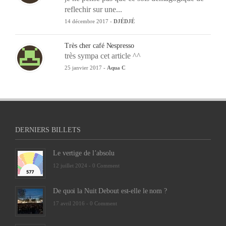
reflechir sur une...
14 décembre 2017 -
DJÉDJÉ
Très cher café Nespresso
très sympa cet article ^^
25 janvier 2017 -
Aqua C
DERNIERS BILLETS
Le vertige de l’absolu
12 juillet 2024 -
0 Comment
De quoi la Nuit Debout est-elle le nom ?
17 avril 2016 -
0 Comment