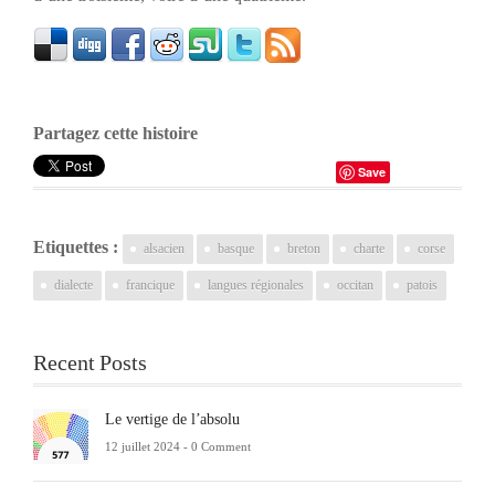
Partagez cette histoire
Save
Etiquettes :
alsacien
basque
breton
charte
corse
dialecte
francique
langues régionales
occitan
patois
Recent Posts
Le vertige de l’absolu
12 juillet 2024 -
0 Comment